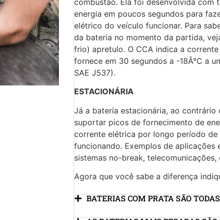
combustão. Ela foi desenvolvida com t
energia em poucos segundos para faze
elétrico do veículo funcionar. Para sab
da bateria no momento da partida, vej
frio) apretulo. O CCA indica a corrent
fornece em 30 segundos a -18Â°C a um
SAE J537).
ESTACIONÁRIA
Já a bateria estacionária, ao contrário
suportar picos de fornecimento de ene
corrente elétrica por longo período de
funcionando. Exemplos de aplicações e
sistemas no-break, telecomunicações, e
Agora que você sabe a diferença indiqu
BATERIAS COM PRATA SÃO TODAS 